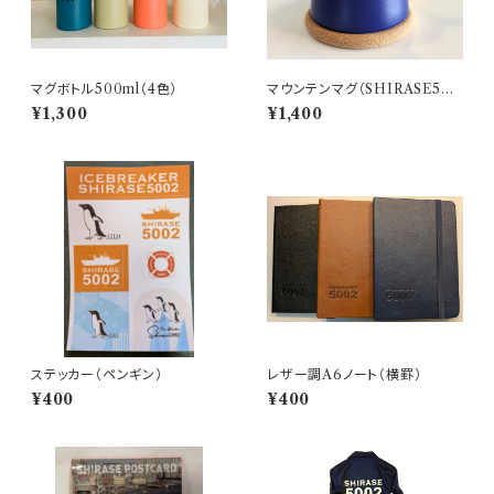
マグボトル500ml（4色）
マウンテンマグ（SHIRASE500
2）
¥1,300
¥1,400
ステッカー（ペンギン）
レザー調A6ノート（横罫）
¥400
¥400