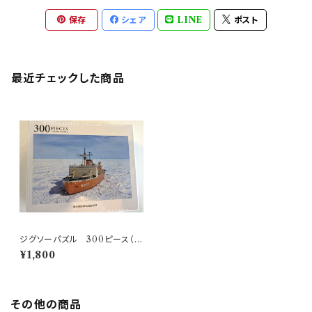
保存
シェア
LINE
ポスト
最近チェックした商品
ジグソーパズル 300ピース（3
種）
¥1,800
その他の商品