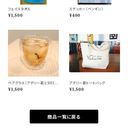
フェイスタオル
ステッカー（ペンギン）
¥1,500
¥400
ペアグラス（アデリー君とSHIR
アデリー君トートバッグ
ASE）
¥1,500
¥1,500
商品一覧に戻る